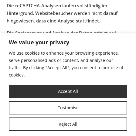
Die reCAPTCHA-Analysen laufen vollständig im
Hintergrund. Websitebesucher werden nicht darauf
hingewiesen, dass eine Analyse stattfindet.
Die Speicherung und Analyse der Daten erfolgt auf
Grundlage von Art. 6 Abs. 1 lit. f DSGVO. Der
We value your privacy
Websitebetreiber hat ein berechtigtes Interesse daran,
We use cookies to enhance your browsing experience,
seine Webangebote vor missbräuchlicher
serve personalised ads or content, and analyse our
automatisierter Ausspähung und vor SPAM zu schützen.
traffic. By clicking "Accept All", you consent to our use of
Sofern eine entsprechende Einwilligung abgefragt
cookies.
wurde, erfolgt die Verarbeitung ausschließlich auf
Grundlage von Art. 6 Abs. 1 lit. a DSGVO und § 25 Abs. 1
Accept All
TTDSG, soweit die Einwilligung die Speicherung von
Cookies oder den Zugriff auf Informationen im Endgerät
Customise
des Nutzers (z. B. Device-Fingerprinting) im Sinne des
TTDSG umfasst. Die Einwilligung ist jederzeit
widerrufbar.
Reject All