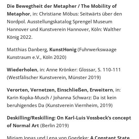
Die Bewegtheit der Metapher / The Mobility of
Metaphor
, in: Christiane Möbus: Seitwärts über den
Nordpol. Ausstellungskatalog Sprengel Museum
Hannover und Kunstverein Hannover, Köln: Walther
König 2022.
Matthias Danberg,
KunstHonig
(Fuhrwerkswaage
Kunstraum e.V., Köln 2020)
Wiederholen
, in: Anne Krönker: Glossar, S. 110-111
(Westfälischer Kunstverein, Münster 2019)
Verorten, Vernetzen, Einschließen, Erweitern
, in:
Karin Kopka-Musch / Johanna Schwarz: Da ist kein
beruhigendes Da (Kunstverein Viernheim, 2019)
Deskilling/Reskilling: On Karl-Luis Vossbeck’s concept
of Normal Art
(Berlin 2019)
Miriam Jonas und Lena von Goedeke:
A Constant State