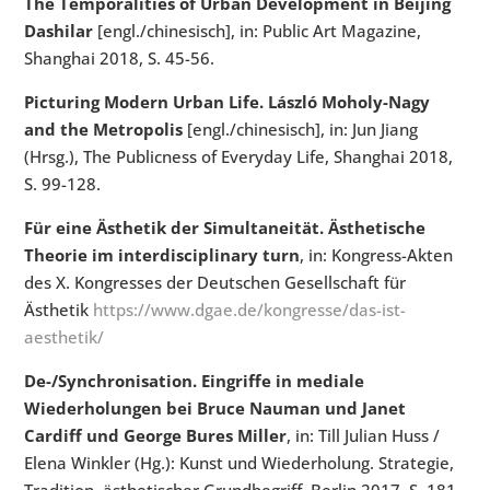
The Temporalities of Urban Development in Beijing
Dashilar
[engl./chinesisch], in: Public Art Magazine,
Shanghai 2018, S. 45-56.
Picturing Modern Urban Life. László Moholy-Nagy
and the Metropolis
[engl./chinesisch], in: Jun Jiang
(Hrsg.), The Publicness of Everyday Life, Shanghai 2018,
S. 99-128.
Für eine Ästhetik der Simultaneität. Ästhetische
Theorie im interdisciplinary turn
, in: Kongress-Akten
des X. Kongresses der Deutschen Gesellschaft für
Ästhetik
https://www.dgae.de/kongresse/das-ist-
aesthetik/
De-/Synchronisation. Eingriffe in mediale
Wiederholungen bei Bruce Nauman und Janet
Cardiff und George Bures Miller
, in: Till Julian Huss /
Elena Winkler (Hg.): Kunst und Wiederholung. Strategie,
Tradition, ästhetischer Grundbegriff, Berlin 2017, S. 181-