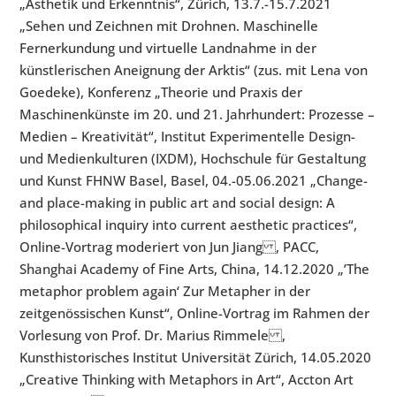
„Ästhetik und Erkenntnis“, Zürich, 13.7.-15.7.2021
„Sehen und Zeichnen mit Drohnen. Maschinelle
Fernerkundung und virtuelle Landnahme in der
künstlerischen Aneignung der Arktis“ (zus. mit Lena von
Goedeke), Konferenz „Theorie und Praxis der
Maschinenkünste im 20. und 21. Jahrhundert: Prozesse –
Medien – Kreativität“, Institut Experimentelle Design-
und Medienkulturen (IXDM), Hochschule für Gestaltung
und Kunst FHNW Basel, Basel, 04.-05.06.2021 „Change-
and place-making in public art and social design: A
philosophical inquiry into current aesthetic practices“,
Online-Vortrag moderiert von Jun Jiang , PACC,
Shanghai Academy of Fine Arts, China, 14.12.2020 „’The
metaphor problem again‘ Zur Metapher in der
zeitgenössischen Kunst“, Online-Vortrag im Rahmen der
Vorlesung von Prof. Dr. Marius Rimmele ,
Kunsthistorisches Institut Universität Zürich, 14.05.2020
„Creative Thinking with Metaphors in Art“, Accton Art