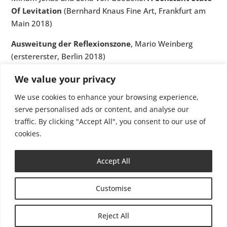
Of Levitation
(Bernhard Knaus Fine Art, Frankfurt am
Main 2018)
Ausweitung der Reflexionszone
, Mario Weinberg
(erstererster, Berlin 2018)
Oberflache, Tiefe, Schaudern
, Miriam Jonas: Rapunzel
We value your privacy
(Kunstvereins Greven, 2017)
We use cookies to enhance your browsing experience,
serve personalised ads or content, and analyse our
Justyna Janetzek:
In view of
(Treppenhaus der Kunst,
traffic. By clicking "Accept All", you consent to our use of
Münster 2017)
cookies.
Accept All
Customise
Impressum
Datenschutzerklärung
Reject All