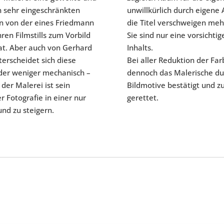
n sehr eingeschränkten
unwillkürlich durch eigene 
on von der eines Friedmann
die Titel verschweigen meh
ren Filmstills zum Vorbild
Sie sind nur eine vorsicht
at. Aber auch von Gerhard
Inhalts.
terscheidet sich diese
Bei aller Reduktion der Far
oder weniger mechanisch –
dennoch das Malerische dur
der Malerei ist sein
Bildmotive bestätigt und z
 Fotografie in einer nur
gerettet.
nd zu steigern.