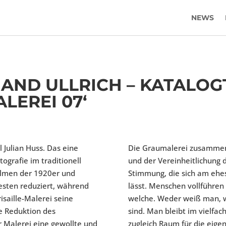
NEWS
NAND ULLRICH – KATALOG
LEREI 07‘
l Julian Huss. Das eine
Die Graumalerei zusammen
ografie im traditionell
und der Vereinheitlichung 
ilmen der 1920er und
Stimmung, die sich am ehe
esten reduziert, während
lässt. Menschen vollführen
isaille-Malerei seine
welche. Weder weiß man, wa
e Reduktion des
sind. Man bleibt im vielfac
 Malerei eine gewollte und
zugleich Raum für die eig