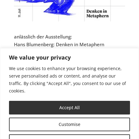
anlässlich der Ausstellung:
Hans Blumenberg: Denken in Metaphern
im Westfälischen Kunstverein,
We value your privacy
der Westfälischen Wilhelms-Universität und dem
LWL-Museum für Kunst und Kultur in Münster,
We use cookies to enhance your browsing experience,
11.07.-04.10.2020.
serve personalised ads or content, and analyse our
traffic. By clicking "Accept All", you consent to our use of
Video ansehen
cookies.
Accept All
Customise
Impressum
Datenschutzerklärung