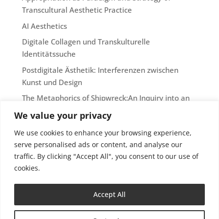
Transcultural Aesthetic Practice
AI Aesthetics
Digitale Collagen und Transkulturelle
Identitätssuche
Postdigitale Ästhetik: Interferenzen zwischen
Kunst und Design
The Metaphorics of Shipwreck:An Inquiry into an
Art-Historical Metaphorologyin the Wake of Hans
We value your privacy
Blumenberg
We use cookies to enhance your browsing experience,
serve personalised ads or content, and analyse our
RECENT COMMENTS
traffic. By clicking "Accept All", you consent to our use of
Es sind keine Kommentare vorhanden.
cookies.
Accept All